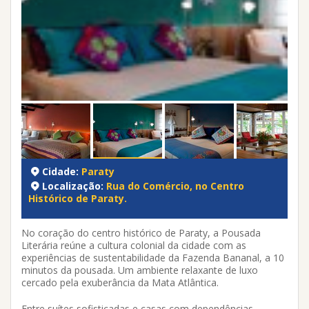
Cidade:
Paraty
Localização:
Rua do Comércio, no Centro
Histórico de Paraty.
No coração do centro histórico de Paraty, a Pousada
Literária reúne a cultura colonial da cidade com as
experiências de sustentabilidade da Fazenda Bananal, a 10
minutos da pousada. Um ambiente relaxante de luxo
cercado pela exuberância da Mata Atlântica.
Entre suítes sofisticadas e casas com dependências