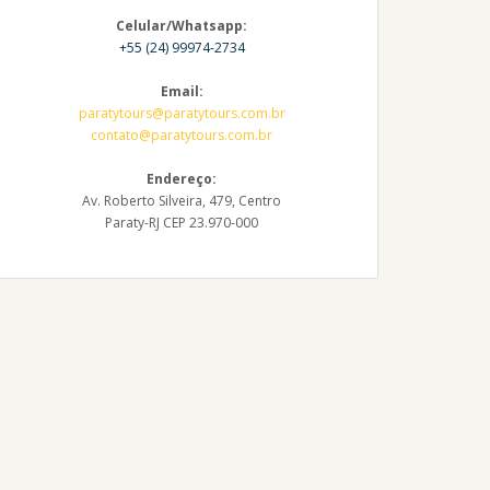
Celular/Whatsapp:
+55 (24) 99974-2734
Email:
paratytours@paratytours.com.br
contato@paratytours.com.br
Endereço:
Av. Roberto Silveira, 479, Centro
Paraty-RJ CEP 23.970-000