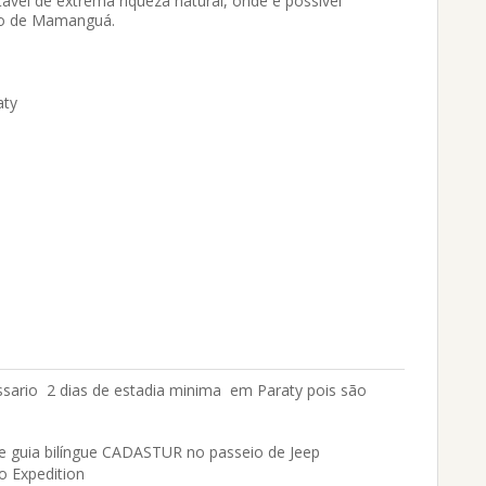
vel de extrema riqueza natural, onde é possível
aco de Mamanguá.
aty
ssario 2 dias de estadia minima em Paraty pois são
guia bilíngue CADASTUR no passeio de Jeep
 Expedition