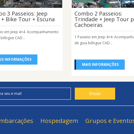
o 3 Passeios: Jeep
Combo 2 Passeios:
 + Bike Tour + Escuna
Trindade + Jeep Tour 
Cachoeiras
eio em Jeep 4×4 Acompanhamento
1 Passeio em Jeep 4×4 Acompan
 bilíngue CAD...
de guia bilíngue CAD...
IS INFORMAÇÕES
MAIS INFORMAÇÕES
mbarcações
Hospedagem
Grupos e Evento