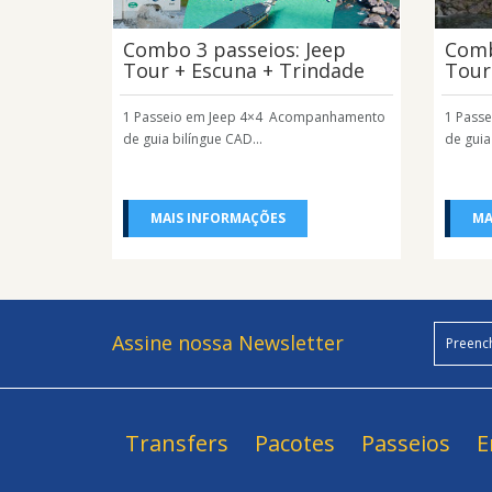
Combo 3 passeios: Jeep
Comb
Tour + Escuna + Trindade
Tour
1 Passeio em Jeep 4×4 Acompanhamento
1 Pass
de guia bilíngue CAD...
de guia
MAIS INFORMAÇÕES
MA
Assine nossa Newsletter
Transfers
Pacotes
Passeios
E