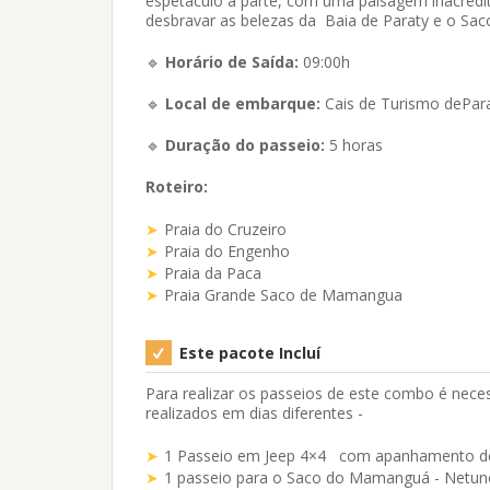
espetáculo à parte, com uma paisagem inacreditá
desbravar as belezas da Baia de Paraty e o S
🔹
Horário de Saída:
09:00h
🔹
Local de embarque:
Cais de Turismo dePar
🔹
Duração do passeio:
5 horas
Roteiro:
Praia do Cruzeiro
Praia do Engenho
Praia da Paca
Praia Grande Saco de Mamangua
Este pacote Incluí
Para realizar os passeios de este combo é nece
realizados em dias diferentes -
1 Passeio em Jeep 4×4 com apanhamento de 
1 passeio para o Saco do Mamanguá - Netuno