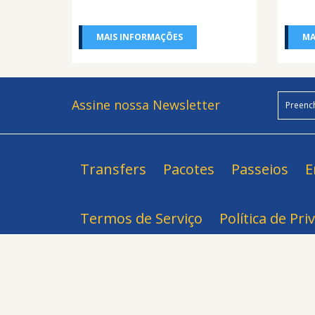
MAIS INFORMAÇÕES
MA
Assine nossa Newsletter
Transfers
Pacotes
Passeios
E
Termos de Serviço
Política de Pri
Central de Reserva
Av. Roberto Silveira, 479, Centro, Paraty-RJ CEP 23