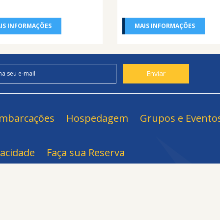
IS INFORMAÇÕES
MAIS INFORMAÇÕES
mbarcações
Hospedagem
Grupos e Evento
vacidade
Faça sua Reserva
s
Registrados junto 
.970-000