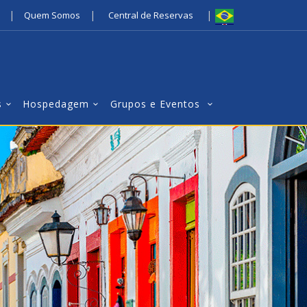
|
|
|
Quem Somos
Central de Reservas
s
Hospedagem
Grupos e Eventos