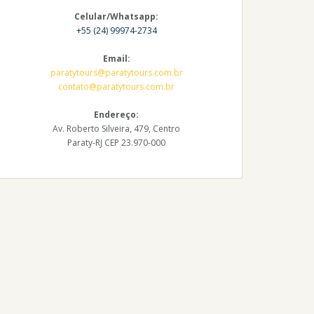
Celular/Whatsapp:
+55 (24) 99974-2734
Email:
paratytours@paratytours.com.br
contato@paratytours.com.br
Endereço:
Av. Roberto Silveira, 479, Centro
Paraty-RJ CEP 23.970-000