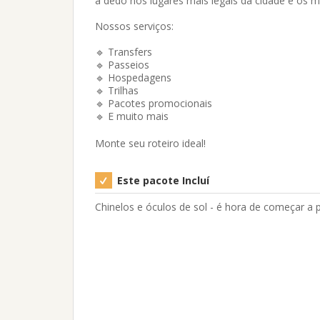
à dedo nos lugares mais legais da cidade e os m
Nossos serviços:
🔹 Transfers⁣
🔹 Passeios
🔹 Hospedagens⁣
🔹 Trilhas⁣
🔹 Pacotes promocionais⁣
🔹 E muito mais⁣
Monte seu roteiro ideal!
Este pacote Incluí
Chinelos e óculos de sol - é hora de começar a 