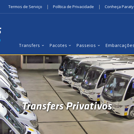
|
|
Termos de Serviço
Política de Privacidade
Conheça Paraty
Transfers
Pacotes
Passeios
Embarcaçõe
Transfers Privativos