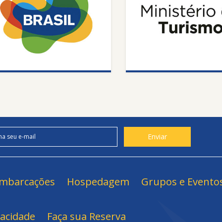
mbarcações
Hospedagem
Grupos e Evento
vacidade
Faça sua Reserva