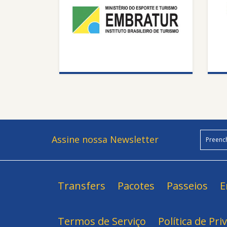
Assine nossa Newsletter
Transfers
Pacotes
Passeios
E
Termos de Serviço
Política de Pri