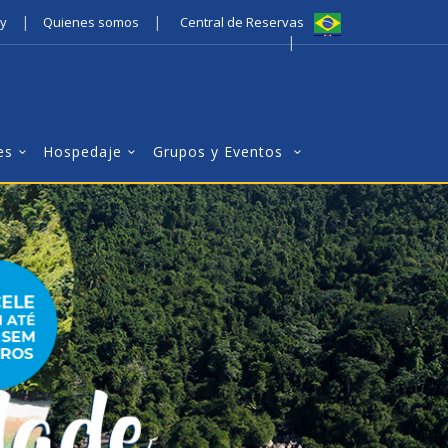
|
|
ty
Quienes somos
Central de Reservas
|
es
Hospedaje
Grupos y Eventos