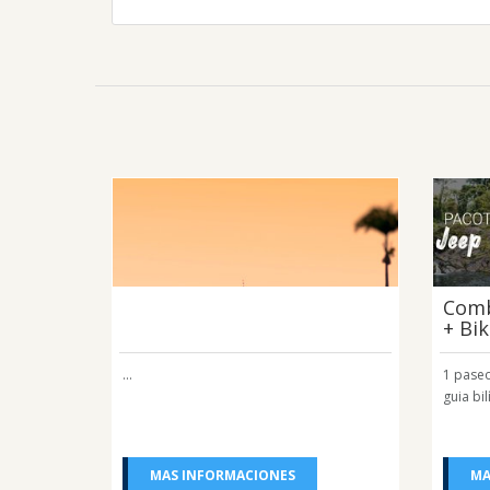
Comb
+ Bi
...
1 pase
guia bi
MAS INFORMACIONES
MA