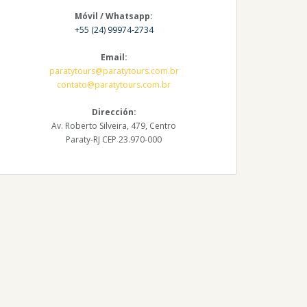
Móvil / Whatsapp:
+55 (24) 99974-2734
Email:
paratytours@paratytours.com.br
contato@paratytours.com.br
Dirección:
Av. Roberto Silveira, 479, Centro
Paraty-RJ CEP 23.970-000