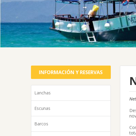
INFORMACIÓN Y RESERVAS
N
Lanchas
Net
Escunas
Des
nov
Barcos
Com
tot