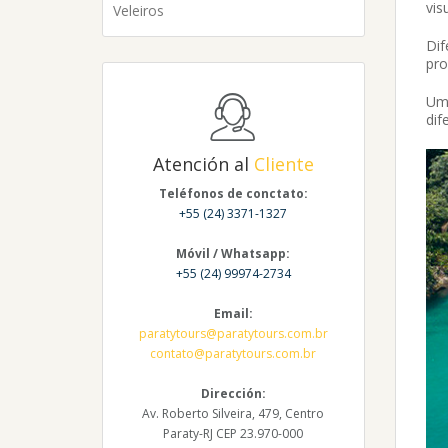
vis
Veleiros
Dif
pro
Uma
dif
Atención al
Cliente
Teléfonos de conctato:
+55 (24) 3371-1327
Móvil / Whatsapp:
+55 (24) 99974-2734
Email:
paratytours@paratytours.com.br
contato@paratytours.com.br
Dirección:
Av. Roberto Silveira, 479, Centro
Paraty-RJ CEP 23.970-000