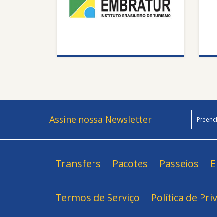
Assine nossa Newsletter
Transfers
Pacotes
Passeios
E
Termos de Serviço
Política de Pri