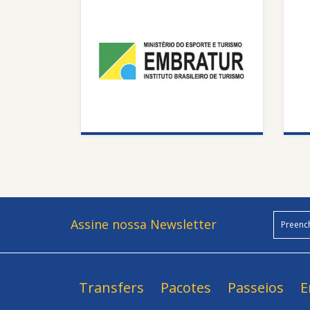
Assine nossa Newsletter
Transfers
Pacotes
Passeios
E